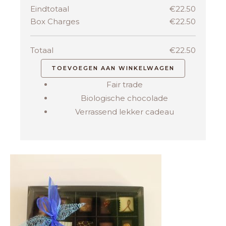
Eindtotaal
€
22.50
Box Charges
€
22.50
Totaal
€
22.50
TOEVOEGEN AAN WINKELWAGEN
Fair trade
Biologische chocolade
Verrassend lekker cadeau