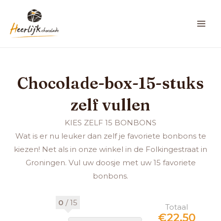
Ga
MAI
naar
ME
de
inhoud
Chocolade-
box-
15-
stuks
Chocolade-box-15-stuks
zelf
vullen
aantal
zelf vullen
KIES ZELF 15 BONBONS
Wat is er nu leuker dan zelf je favoriete bonbons te
kiezen! Net als in onze winkel in de Folkingestraat in
Groningen. Vul uw doosje met uw 15 favoriete
bonbons.
0
/
15
Totaal
€22.50