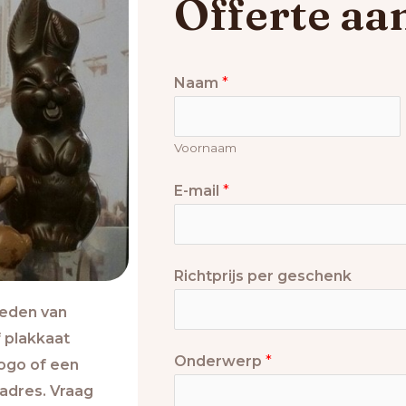
Offerte aa
Naam
*
Voornaam
E-mail
*
Richtprijs per geschenk
ieden van
 plakkaat
Onderwerp
*
ogo of een
 adres. Vraag