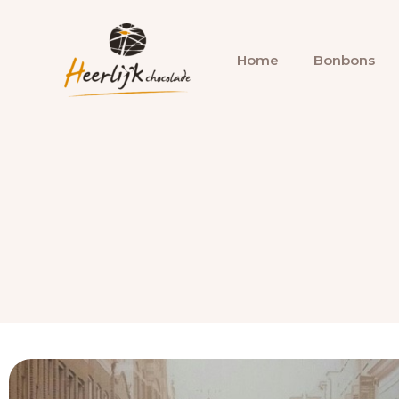
Ga
naar
Home
Bonbons
de
inhoud