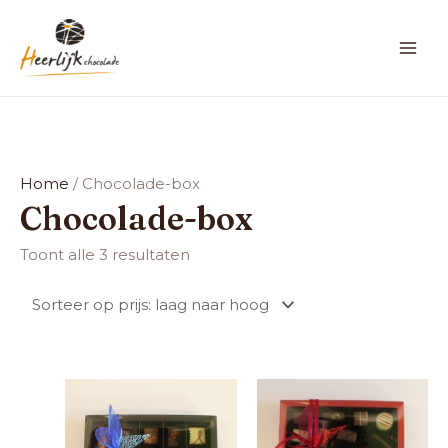
Ga
MAI
naar
ME
de
inhoud
Gesorteerd
op
prijs:
Home
/ Chocolade-box
laag
Chocolade-box
naar
hoog
Toont alle 3 resultaten